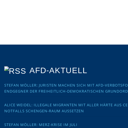
AFD-AKTUELL
STEFAN MÖLLER: JURISTEN MACHEN SICH MIT AFD-VERBOTS
ENDGEGNER DER FREIHEITLICH-DEMOKRATISCHEN GRUNDOR
ALICE WEIDEL: ILLEGALE MIGRANTEN MIT ALLER HÄRTE AUS C
NOTFALLS SCHENGEN-RAUM AUSSETZEN
STEFAN MÖLLER: MERZ-KRISE IM JULI