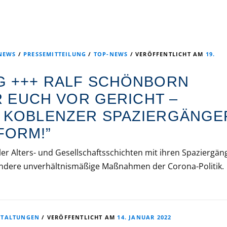
NEWS
/
PRESSEMITTEILUNG
/
TOP-NEWS
/
VERÖFFENTLICHT AM
19.
G +++ RALF SCHÖNBORN
ÜR EUCH VOR GERICHT –
T KOBLENZER SPAZIERGÄNGE
FORM!”
ler Alters- und Gesellschaftsschichten mit ihren Spaziergän
 andere unverhältnismäßige Maßnahmen der Corona-Politik.
STALTUNGEN
/
VERÖFFENTLICHT AM
14. JANUAR 2022