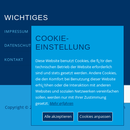
WICHTIGES
IMPRESSUM
COOKIE-
DATENSCHUTZ
EINSTELLUNG
KONTAKT
Diese Website benutzt Cookies, die fï¿½r den
technischen Betrieb der Website erforderlich
sind und stets gesetzt werden. Andere Cookies,
die den Komfort bei Benutzung dieser Website
erhï¿½hen oder die Interaktion mit anderen
Websites und sozialen Netzwerken vereinfachen
sollen, werden nur mit Ihrer Zustimmung
gesetzt.
Mehr erfahren
Copyright © 2026 AfD-Rhein-Hunsrück
–
OnePress
Theme von
FameThemes
Alle akzeptieren
Cookies anpassen