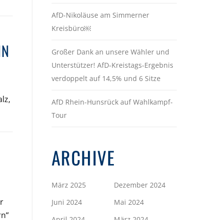
AfD-Nikoläuse am Simmerner
Kreisbüro￼
IN
Großer Dank an unsere Wähler und
Unterstützer! AfD-Kreistags-Ergebnis
verdoppelt auf 14,5% und 6 Sitze
lz,
AfD Rhein-Hunsrück auf Wahlkampf-
Tour
ARCHIVE
März 2025
Dezember 2024
r
Juni 2024
Mai 2024
rn“
April 2024
März 2024