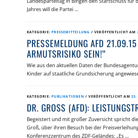
Landesparteitag in Bingen den Startschuss für d
Jahres will die Partei …
KATEGORIE:
PRESSEMITTEILUNG
/
VERÖFFENTLICHT AM
PRESSEMELDUNG AFD 21.09.15 
ARMUTSRISIKO SEIN!“
Wie aus den aktuellen Daten der Bundesagentur 
Kinder auf staatliche Grundsicherung angewiese
KATEGORIE:
PUBLIKATIONEN
/
VERÖFFENTLICHT AM
23.
DR. GROSS (AFD): LEISTUNGS
Begeistert und mit großer Zuversicht spricht di
Groß, über ihren Besuch bei der Preisverleihun
Konferenzzentrum des ZDF-Geländes: „Es …