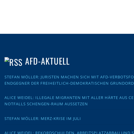
AFD-AKTUELL
STEFAN MÖLLER: JURISTEN MACHEN SICH MIT AFD-VERBOTS
ENDGEGNER DER FREIHEITLICH-DEMOKRATISCHEN GRUNDOR
ALICE WEIDEL: ILLEGALE MIGRANTEN MIT ALLER HÄRTE AUS C
NOTFALLS SCHENGEN-RAUM AUSSETZEN
STEFAN MÖLLER: MERZ-KRISE IM JULI
ALICE WEIDEL: REKORDSCHULDEN, ARBEITSPLATZABBAU UND 