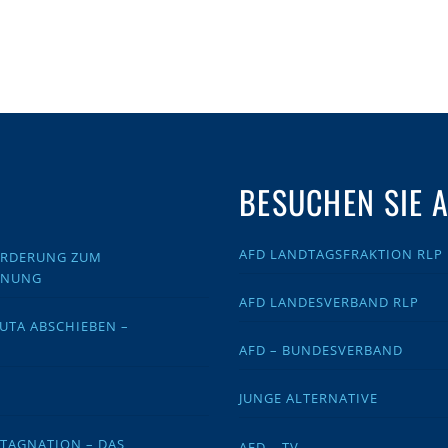
BESUCHEN SIE 
AFD LANDTAGSFRAKTION RLP
FORDERUNG ZUM
DNUNG
AFD LANDESVERBAND RLP
EUTA ABSCHIEBEN –
AFD – BUNDESVERBAND
JUNGE ALTERNATIVE
STAGNATION – DAS
AFD – TV