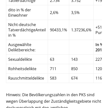
Tatverdächtige
2.734
3.752
+19,8
dito in % der
2,6%
3,5%
Einwohner
Nicht-deutsche
+51,8%
TatverdächtigeAnteil
90433,1%
1.37236,6%
Punkt
in %
Ausgewählte
In % v
Deliktbereiche:
2019
Sexualdelikte
63
143
227%
Rohheitsdelikte
711
850
120%
Rauschmitteldelikte
583
674
116%
Hinweis: Die Bevölkerungszahlen in den PKS sind
wegen Überlappung der Zuständigkeitsgebiete nicht
deckungsgleich mit den amtlichen