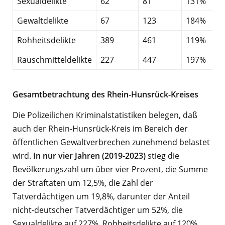
Sexualdelikte
62
81
131%
Gewaltdelikte
67
123
184%
Rohheitsdelikte
389
461
119%
Rauschmitteldelikte
227
447
197%
Gesamtbetrachtung des Rhein-Hunsrück-Kreises
Die Polizeilichen Kriminalstatistiken belegen, daß
auch der Rhein-Hunsrück-Kreis im Bereich der
öffentlichen Gewaltverbrechen zunehmend belastet
wird.
In nur vier Jahren (2019-2023)
stieg die
Bevölkerungszahl um über vier Prozent, die Summe
der Straftaten um 12,5%, die Zahl der
Tatverdächtigen um 19,8%, darunter der Anteil
nicht-deutscher Tatverdächtiger um 52%, die
Sexualdelikte auf 227%, Rohheitsdelikte auf 120%,