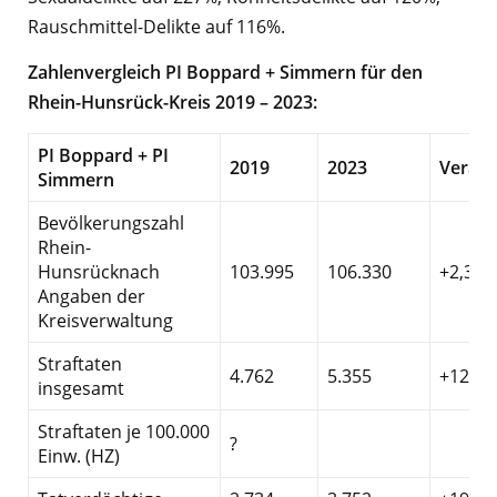
Rauschmittel-Delikte auf 116%.
Zahlenvergleich PI Boppard + Simmern für den
Rhein-Hunsrück-Kreis 2019 – 2023:
PI Boppard + PI
2019
2023
Veränd
Simmern
Bevölkerungszahl
Rhein-
Hunsrücknach
103.995
106.330
+2,3%
Angaben der
Kreisverwaltung
Straftaten
4.762
5.355
+12,5
insgesamt
Straftaten je 100.000
?
Einw. (HZ)