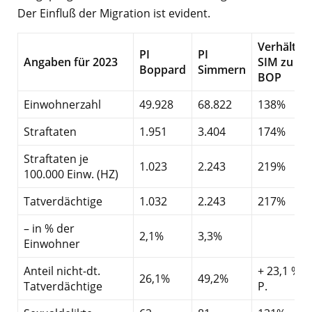
Der Einfluß der Migration ist evident.
Verhältnis
PI
PI
Angaben für 2023
SIM zu
Boppard
Simmern
BOP
Einwohnerzahl
49.928
68.822
138%
Straftaten
1.951
3.404
174%
Straftaten je
1.023
2.243
219%
100.000 Einw. (HZ)
Tatverdächtige
1.032
2.243
217%
– in % der
2,1%
3,3%
Einwohner
Anteil nicht-dt.
+ 23,1 %-
26,1%
49,2%
Tatverdächtige
P.