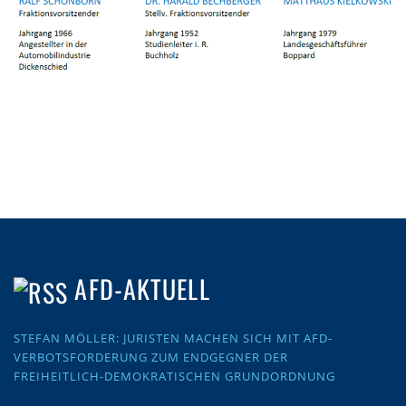
AFD-AKTUELL
STEFAN MÖLLER: JURISTEN MACHEN SICH MIT AFD-
VERBOTSFORDERUNG ZUM ENDGEGNER DER
FREIHEITLICH-DEMOKRATISCHEN GRUNDORDNUNG