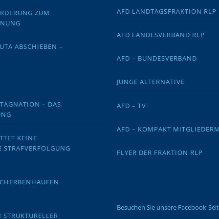
AFD LANDTAGSFRAKTION RLP
FORDERUNG ZUM
DNUNG
AFD LANDESVERBAND RLP
EUTA ABSCHIEBEN –
AFD – BUNDESVERBAND
JUNGE ALTERNATIVE
STAGNATION – DAS
AFD – TV
UNG
AFD – KOMPAKT MITGLIEDER
TTET KEINE
E STRAFVERFOLGUNG
FLYER DER FRAKTION RLP
 SCHERBENHAUFEN
Besuchen Sie unsere Facebook-Sei
N STRUKTURELLER