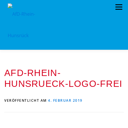
Zum
Menü
Inhalt
springen
AFD RHEIN-HUNSRÜCK
AUS DEM KREISTAG
AFD-RHEIN-
EU- KOMMUNALWAHL 2024
STANDPUNKTE
HUNSRUECK-LOGO-FREI
ARCHIV
TERMINE
MITMACHEN!
LANDTAGSWAHL 2021
KONTAKT
VERÖFFENTLICHT AM
4. FEBRUAR 2019