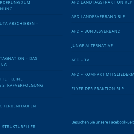
AFD LANDTAGSFRAKTION RLP
FORDERUNG ZUM
DNUNG
AFD LANDESVERBAND RLP
EUTA ABSCHIEBEN –
AFD – BUNDESVERBAND
JUNGE ALTERNATIVE
STAGNATION – DAS
AFD – TV
UNG
AFD – KOMPAKT MITGLIEDER
TTET KEINE
E STRAFVERFOLGUNG
FLYER DER FRAKTION RLP
 SCHERBENHAUFEN
Besuchen Sie unsere Facebook-Sei
N STRUKTURELLER