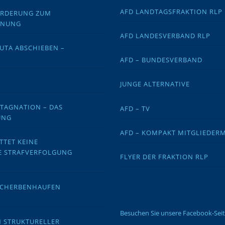
AFD LANDTAGSFRAKTION RLP
FORDERUNG ZUM
DNUNG
AFD LANDESVERBAND RLP
EUTA ABSCHIEBEN –
AFD – BUNDESVERBAND
JUNGE ALTERNATIVE
STAGNATION – DAS
AFD – TV
UNG
AFD – KOMPAKT MITGLIEDER
TTET KEINE
E STRAFVERFOLGUNG
FLYER DER FRAKTION RLP
 SCHERBENHAUFEN
Besuchen Sie unsere Facebook-Sei
N STRUKTURELLER