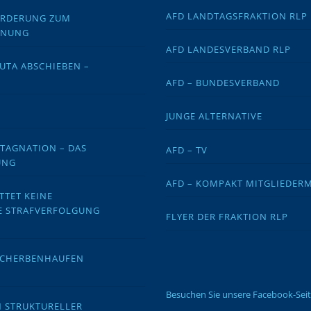
AFD LANDTAGSFRAKTION RLP
FORDERUNG ZUM
DNUNG
AFD LANDESVERBAND RLP
EUTA ABSCHIEBEN –
AFD – BUNDESVERBAND
JUNGE ALTERNATIVE
STAGNATION – DAS
AFD – TV
UNG
AFD – KOMPAKT MITGLIEDER
TTET KEINE
E STRAFVERFOLGUNG
FLYER DER FRAKTION RLP
 SCHERBENHAUFEN
Besuchen Sie unsere Facebook-Sei
N STRUKTURELLER