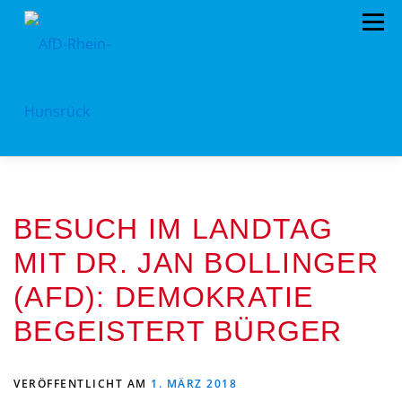
Zum
Menü
Inhalt
springen
AFD RHEIN-HUNSRÜCK
AUS DEM KREISTAG
BESUCH IM LANDTAG
EU- KOMMUNALWAHL 2024
STANDPUNKTE
MIT DR. JAN BOLLINGER
ARCHIV
TERMINE
MITMACHEN!
(AFD): DEMOKRATIE
LANDTAGSWAHL 2021
KONTAKT
BEGEISTERT BÜRGER
VERÖFFENTLICHT AM
1. MÄRZ 2018