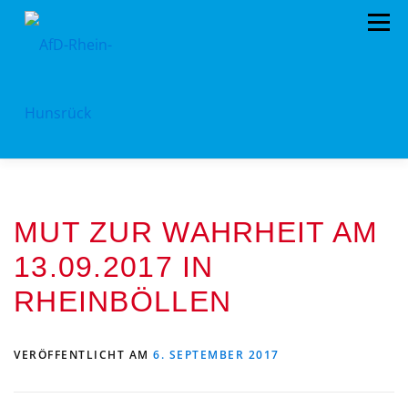
Zum
Menü
Inhalt
springen
AFD RHEIN-HUNSRÜCK
AUS DEM KREISTAG
MUT ZUR WAHRHEIT AM
EU- KOMMUNALWAHL 2024
STANDPUNKTE
13.09.2017 IN
ARCHIV
TERMINE
MITMACHEN!
RHEINBÖLLEN
LANDTAGSWAHL 2021
KONTAKT
VERÖFFENTLICHT AM
6. SEPTEMBER 2017