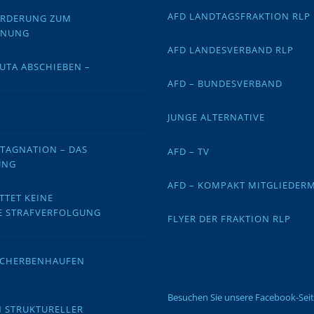
AFD LANDTAGSFRAKTION RLP
FORDERUNG ZUM
DNUNG
AFD LANDESVERBAND RLP
EUTA ABSCHIEBEN –
AFD – BUNDESVERBAND
JUNGE ALTERNATIVE
STAGNATION – DAS
AFD – TV
UNG
AFD – KOMPAKT MITGLIEDER
TTET KEINE
E STRAFVERFOLGUNG
FLYER DER FRAKTION RLP
 SCHERBENHAUFEN
Besuchen Sie unsere Facebook-Sei
N STRUKTURELLER