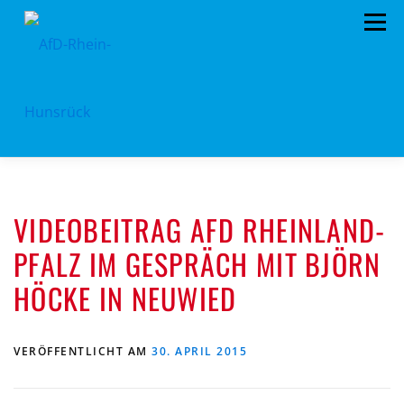
Zum
Menü
Inhalt
springen
AFD RHEIN-HUNSRÜCK
AUS DEM KREISTAG
VIDEOBEITRAG AFD RHEINLAND-
EU- KOMMUNALWAHL 2024
STANDPUNKTE
PFALZ IM GESPRÄCH MIT BJÖRN
ARCHIV
TERMINE
MITMACHEN!
HÖCKE IN NEUWIED
LANDTAGSWAHL 2021
KONTAKT
VERÖFFENTLICHT AM
30. APRIL 2015