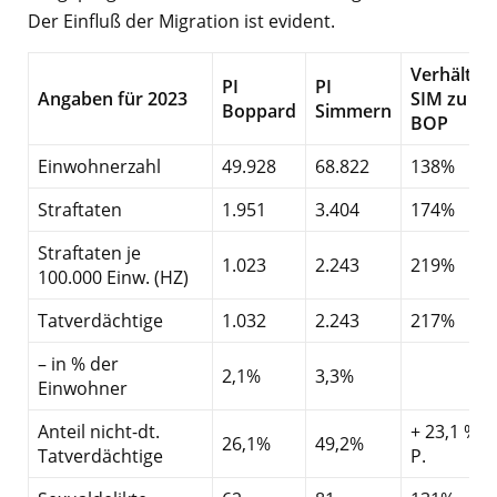
Der Einfluß der Migration ist evident.
Verhältnis
PI
PI
Angaben für 2023
SIM zu
Boppard
Simmern
BOP
Einwohnerzahl
49.928
68.822
138%
Straftaten
1.951
3.404
174%
Straftaten je
1.023
2.243
219%
100.000 Einw. (HZ)
Tatverdächtige
1.032
2.243
217%
– in % der
2,1%
3,3%
Einwohner
Anteil nicht-dt.
+ 23,1 %-
26,1%
49,2%
Tatverdächtige
P.