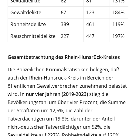
Sexualdelikte
62
81
131%
Gewaltdelikte
67
123
184%
Rohheitsdelikte
389
461
119%
Rauschmitteldelikte
227
447
197%
Gesamtbetrachtung des Rhein-Hunsrück-Kreises
Die Polizeilichen Kriminalstatistiken belegen, daß
auch der Rhein-Hunsrück-Kreis im Bereich der
öffentlichen Gewaltverbrechen zunehmend belastet
wird.
In nur vier Jahren (2019-2023)
stieg die
Bevölkerungszahl um über vier Prozent, die Summe
der Straftaten um 12,5%, die Zahl der
Tatverdächtigen um 19,8%, darunter der Anteil
nicht-deutscher Tatverdächtiger um 52%, die
Sexualdelikte auf 227%, Rohheitsdelikte auf 120%,