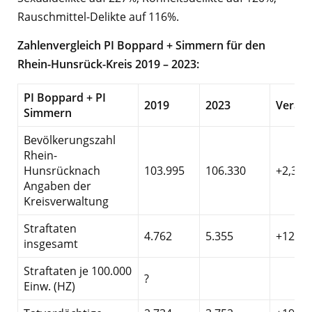
Rauschmittel-Delikte auf 116%.
Zahlenvergleich PI Boppard + Simmern für den
Rhein-Hunsrück-Kreis 2019 – 2023:
PI Boppard + PI
2019
2023
Veränd
Simmern
Bevölkerungszahl
Rhein-
Hunsrücknach
103.995
106.330
+2,3%
Angaben der
Kreisverwaltung
Straftaten
4.762
5.355
+12,5
insgesamt
Straftaten je 100.000
?
Einw. (HZ)