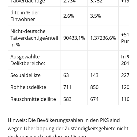
Tatverdächtige
2.734
3.752
+19,8
dito in % der
2,6%
3,5%
Einwohner
Nicht-deutsche
+51,8%
TatverdächtigeAnteil
90433,1%
1.37236,6%
Punkt
in %
Ausgewählte
In % v
Deliktbereiche:
2019
Sexualdelikte
63
143
227%
Rohheitsdelikte
711
850
120%
Rauschmitteldelikte
583
674
116%
Hinweis: Die Bevölkerungszahlen in den PKS sind
wegen Überlappung der Zuständigkeitsgebiete nicht
deckungsgleich mit den amtlichen