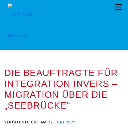
Zum
Menü
Inhalt
springen
AFD RHEIN-HUNSRÜCK
AUS DEM KREISTAG
DIE BEAUFTRAGTE FÜR
EU- KOMMUNALWAHL 2024
STANDPUNKTE
INTEGRATION INVERS –
ARCHIV
TERMINE
MITMACHEN!
MIGRATION ÜBER DIE
LANDTAGSWAHL 2021
KONTAKT
„SEEBRÜCKE“
VERÖFFENTLICHT AM
22. JUNI 2021