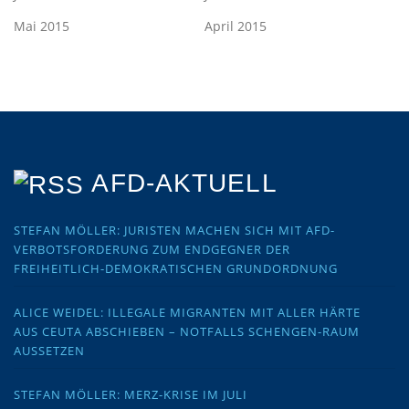
Mai 2015
April 2015
AFD-AKTUELL
STEFAN MÖLLER: JURISTEN MACHEN SICH MIT AFD-
VERBOTSFORDERUNG ZUM ENDGEGNER DER
FREIHEITLICH-DEMOKRATISCHEN GRUNDORDNUNG
ALICE WEIDEL: ILLEGALE MIGRANTEN MIT ALLER HÄRTE
AUS CEUTA ABSCHIEBEN – NOTFALLS SCHENGEN-RAUM
AUSSETZEN
STEFAN MÖLLER: MERZ-KRISE IM JULI