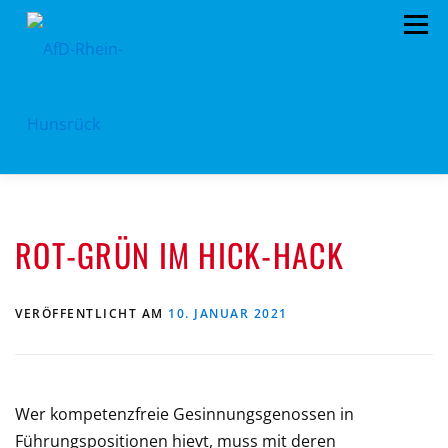
Zum
Menü
Inhalt
springen
AFD RHEIN-HUNSRÜCK
AUS DEM KREISTAG
ROT-GRÜN IM HICK-HACK
EU- KOMMUNALWAHL 2024
STANDPUNKTE
ARCHIV
TERMINE
MITMACHEN!
VERÖFFENTLICHT AM
10. JANUAR 2021
LANDTAGSWAHL 2021
KONTAKT
Wer kompetenzfreie Gesinnungsgenossen in
Führungspositionen hievt, muss mit deren