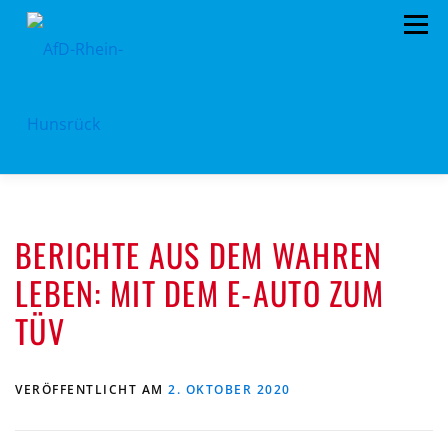
Zum
Menü
Inhalt
springen
AFD RHEIN-HUNSRÜCK
AUS DEM KREISTAG
BERICHTE AUS DEM WAHREN
EU- KOMMUNALWAHL 2024
STANDPUNKTE
LEBEN: MIT DEM E-AUTO ZUM
ARCHIV
TERMINE
MITMACHEN!
TÜV
LANDTAGSWAHL 2021
KONTAKT
VERÖFFENTLICHT AM
2. OKTOBER 2020