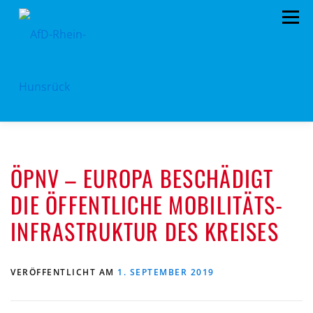
Zum
Menü
Inhalt
springen
AFD RHEIN-HUNSRÜCK
AUS DEM KREISTAG
ÖPNV – EUROPA BESCHÄDIGT
EU- KOMMUNALWAHL 2024
STANDPUNKTE
DIE ÖFFENTLICHE MOBILITÄTS-
ARCHIV
TERMINE
MITMACHEN!
INFRASTRUKTUR DES KREISES
LANDTAGSWAHL 2021
KONTAKT
VERÖFFENTLICHT AM
1. SEPTEMBER 2019