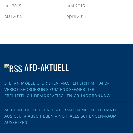
Juli 2015
Juni 2015
Mai 2015
April 2015
AFD-AKTUELL
STEFAN MÖLLER: JURISTEN MACHEN SICH MIT AFD-
VERBOTSFORDERUNG ZUM ENDGEGNER DER
FREIHEITLICH-DEMOKRATISCHEN GRUNDORDNUNG
ALICE WEIDEL: ILLEGALE MIGRANTEN MIT ALLER HÄRTE
AUS CEUTA ABSCHIEBEN – NOTFALLS SCHENGEN-RAUM
AUSSETZEN