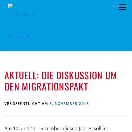
Zum
Menü
Inhalt
springen
AFD RHEIN-HUNSRÜCK
AUS DEM KREISTAG
AKTUELL: DIE DISKUSSION UM
EU- KOMMUNALWAHL 2024
STANDPUNKTE
DEN MIGRATIONSPAKT
ARCHIV
TERMINE
MITMACHEN!
LANDTAGSWAHL 2021
KONTAKT
VERÖFFENTLICHT AM
3. NOVEMBER 2018
Am 10. und 11. Dezember diesen Jahres soll in