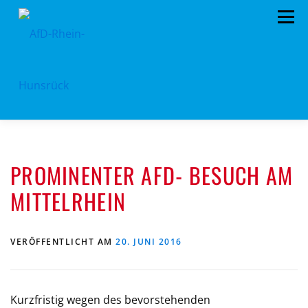
Zum
Menü
Inhalt
springen
AFD RHEIN-HUNSRÜCK
AUS DEM KREISTAG
PROMINENTER AFD- BESUCH AM
EU- KOMMUNALWAHL 2024
STANDPUNKTE
MITTELRHEIN
ARCHIV
TERMINE
MITMACHEN!
LANDTAGSWAHL 2021
KONTAKT
VERÖFFENTLICHT AM
20. JUNI 2016
Kurzfristig wegen des bevorstehenden