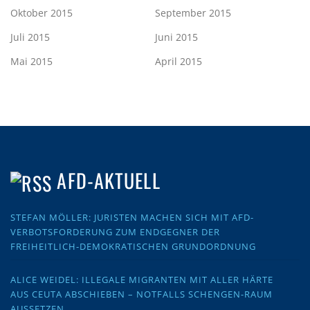
Oktober 2015
September 2015
Juli 2015
Juni 2015
Mai 2015
April 2015
AFD-AKTUELL
STEFAN MÖLLER: JURISTEN MACHEN SICH MIT AFD-
VERBOTSFORDERUNG ZUM ENDGEGNER DER
FREIHEITLICH-DEMOKRATISCHEN GRUNDORDNUNG
ALICE WEIDEL: ILLEGALE MIGRANTEN MIT ALLER HÄRTE
AUS CEUTA ABSCHIEBEN – NOTFALLS SCHENGEN-RAUM
AUSSETZEN